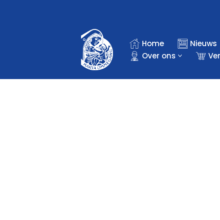
Ga
naar
Home
Nieuws
de
Over ons
Ve
inhoud