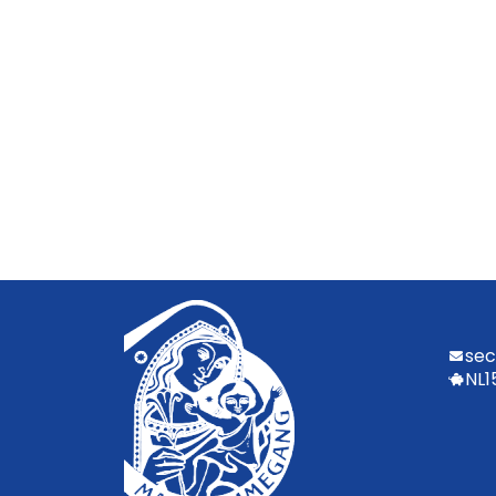
sec
NL1