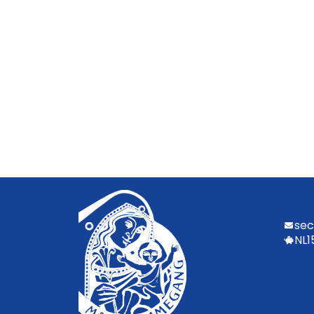
sec
NL1