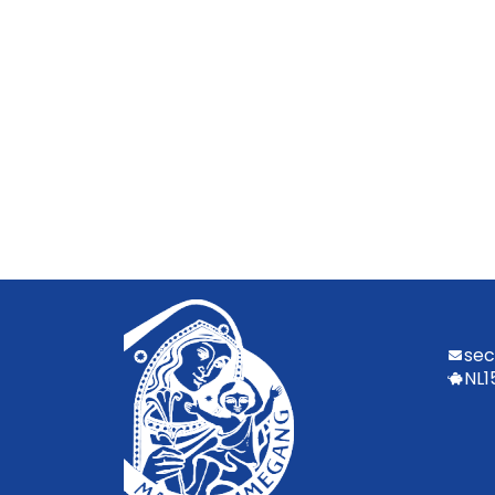
sec
NL1