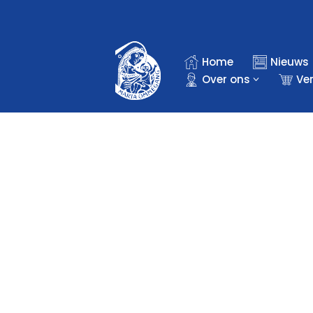
Ga
naar
Home
Nieuws
de
Over ons
Ve
inhoud