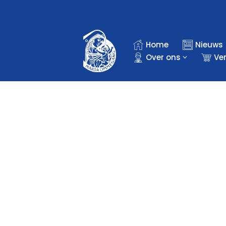
Ga
naar
Home
Nieuws
de
Over ons
Ve
inhoud