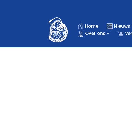
Ga
naar
Home
Nieuws
de
Over ons
Ve
inhoud