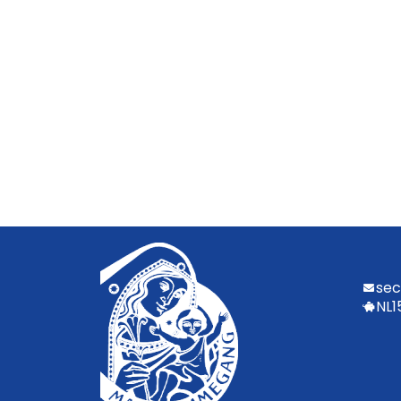
sec
NL1