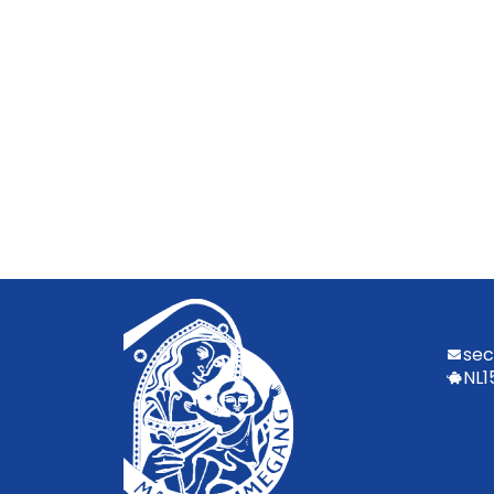
sec
NL1