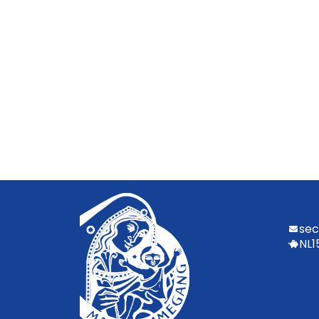
sec
NL1