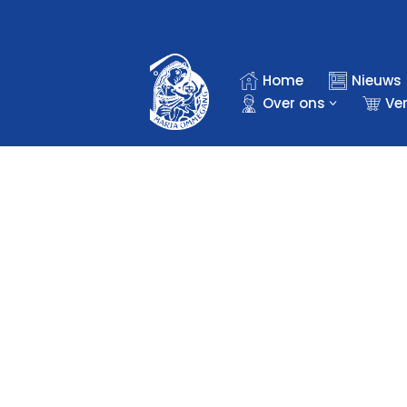
Ga
naar
Home
Nieuws
de
Over ons
Ve
inhoud