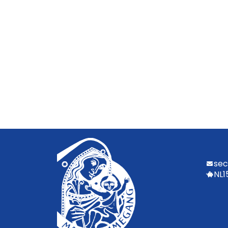
sec
NL1