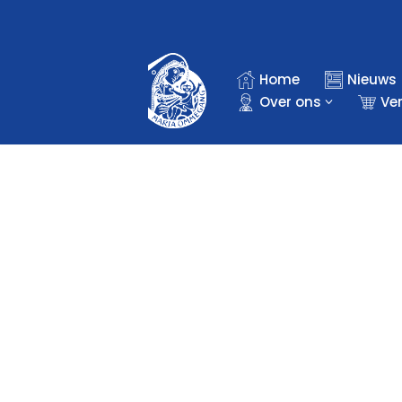
Ga
naar
Home
Nieuws
de
Over ons
Ve
inhoud