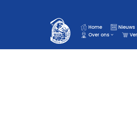
Ga
naar
Home
Nieuws
de
Over ons
Ve
inhoud