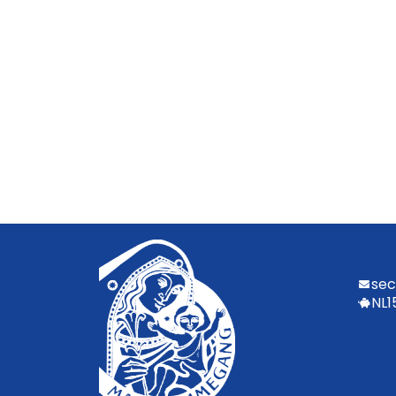
sec
NL1