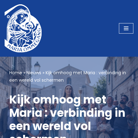
Ga
naar
de
inhoud
Home
»
Nieuws
»
Kijk omhoog met Maria : verbinding in
een wereld vol schermen
Kijk omhoog met
Maria : verbinding in
een wereld vol