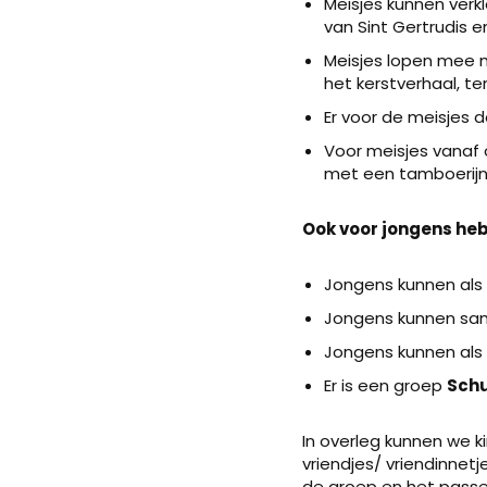
Meisjes kunnen verk
van Sint Gertrudis 
Meisjes lopen mee
het kerstverhaal, ter
Er voor de meisjes 
Voor meisjes vanaf o
met een tamboerijn
Ook voor jongens he
Jongens kunnen als
Jongens kunnen sam
Jongens kunnen als
Er is een groep
Schu
In overleg kunnen we k
vriendjes/ vriendinnetj
de groep en het passen 