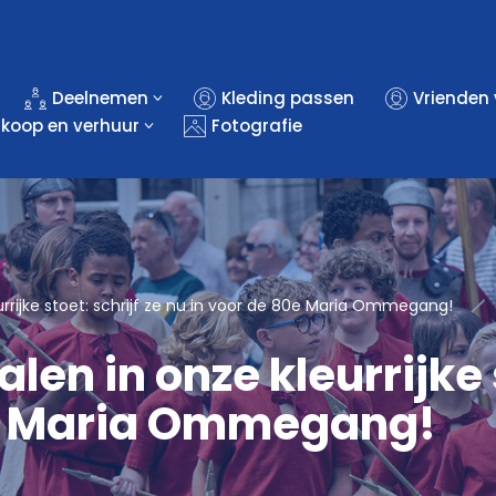
Deelnemen
Kleding passen
Vrienden
rkoop en verhuur
Fotografie
eurrijke stoet: schrijf ze nu in voor de 80e Maria Ommegang!
len in onze kleurrijke s
0e Maria Ommegang!