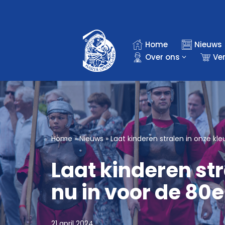
Ga
naar
Home
Nieuws
de
Over ons
Ve
inhoud
Home
»
Nieuws
»
Laat kinderen stralen in onze kl
Laat kinderen stra
nu in voor de 8
21 april 2024