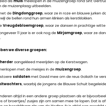
leed als
muis
meelopen in de muizengroep rond Sint Gertrudi
en de muizenplaag uitbeelden.
 met de
Dingdonggroep
, waar ze in roze en blauwe jurken 
wijl de bellen rond hun armen klinken als kerstklokken.
de
Vreugdebloemgroep
, waar ze dansen in prachtige witte
ngeveer 11 jaar is er ook nog de
Mirjamgroep
, waar ze da
.
bben we diverse groepen:
herder
aangekleed meerijden op de Kerstwagen.
enlopen met de meisjes in de
muizengroep
.
 stoere
soldaten
met David mee om de reus Goliath te vers
itwachters
, waarbij de jongens de Blauwe Schuit begeleide
inderen altijd in een andere groep plaatsen als er bijvoorb
es of broertjes/ zusjes zijn om samen mee te lopen. Dat is afh
en beschikbaar zijn van de kleding. Er is altijd een geschikt