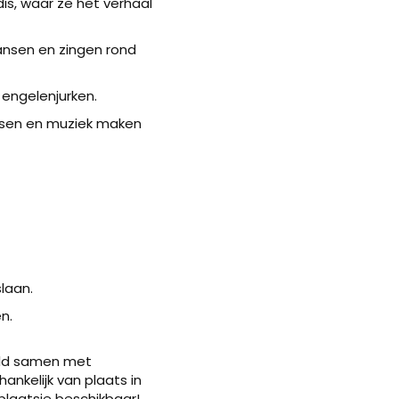
s, waar ze het verhaal
dansen en zingen rond
 engelenjurken.
nsen en muziek maken
laan.
n.
eeld samen met
ankelijk van plaats in
 plaatsje beschikbaar!