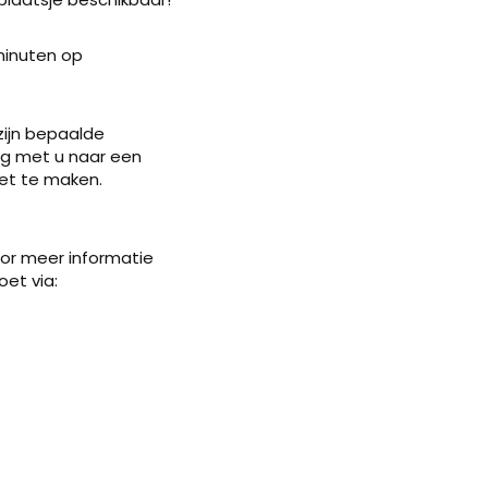
minuten op
zijn bepaalde
ag met u naar een
eet te maken.
oor meer informatie
et via: