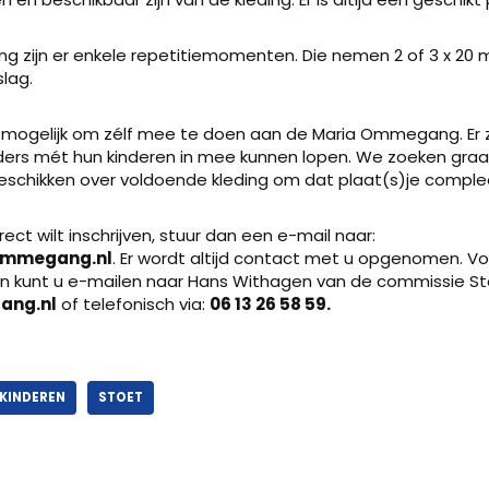
 zijn er enkele repetitiemomenten. Die nemen 2 of 3 x 20 
lag.
k mogelijk om zélf mee te doen aan de Maria Ommegang. Er 
ers mét hun kinderen in mee kunnen lopen. We zoeken gra
 beschikken over voldoende kleding om dat plaat(s)je compl
irect wilt inschrijven, stuur dan een e-mail naar:
mmegang.nl
. Er wordt altijd contact met u opgenomen. V
n kunt u e-mailen naar Hans Withagen van de commissie Sto
ang.nl
of telefonisch via:
06 13 26 58 59.
KINDEREN
STOET