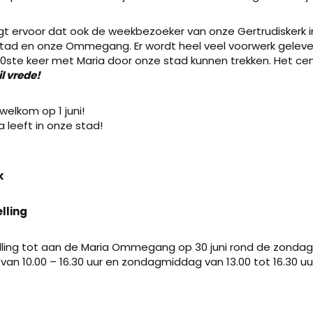
gt ervoor dat ook de weekbezoeker van onze Gertrudiskerk 
 stad en onze Ommegang. Er wordt heel veel voorwerk gelev
 80ste keer met Maria door onze stad kunnen trekken. Het c
il vrede!
welkom op 1 juni!
 leeft in onze stad!
k
lling
ling tot aan de Maria Ommegang op 30 juni rond de zondags
an 10.00 – 16.30 uur en zondagmiddag van 13.00 tot 16.30 uu