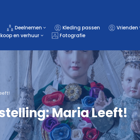
Deelnemen
Kleding passen
Vrienden
rkoop en verhuur
Fotografie
eeft!
telling: Maria Leeft!