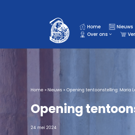
Ga
naar
Home
Nieuws
de
Over ons
Ve
inhoud
Home
»
Nieuws
»
Opening tentoonstelling: Maria L
Opening tentoons
24 mei 2024