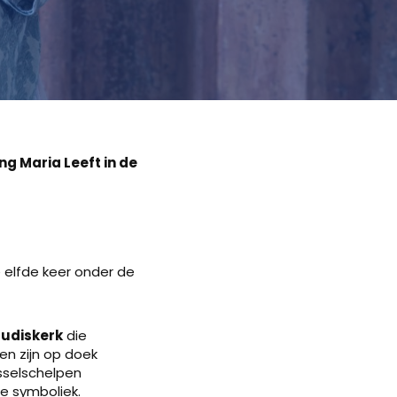
g Maria Leeft in de
 elfde keer onder de
rudiskerk
die
en zijn op doek
sselschelpen
e symboliek.