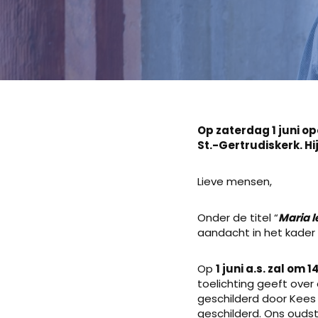
Op zaterdag 1 juni o
St.-Gertrudiskerk. Hij
Lieve mensen,
Onder de titel “
Maria l
aandacht in het kader
Op
1 juni a.s. zal om 1
toelichting geeft over
geschilderd door Kees
geschilderd. Ons oudst